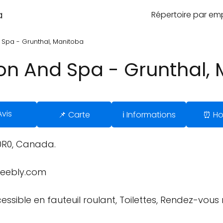
a
Répertoire par e
d Spa - Grunthal, Manitoba
lon And Spa - Grunthal,
Avis
📌 Carte
ℹ️ Informations
⏰ Ho
 0R0, Canada.
weebly.com
essible en fauteuil roulant, Toilettes, Rendez-vou