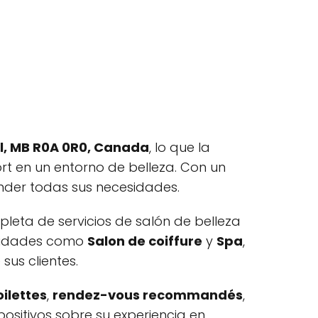
al, MB R0A 0R0, Canada
, lo que la
rt en un entorno de belleza. Con un
ender todas sus necesidades.
eta de servicios de salón de belleza
ialidades como
Salon de coiffure
y
Spa
,
sus clientes.
oilettes
,
rendez-vous recommandés
,
ositivos sobre su experiencia en