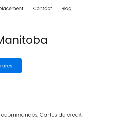
mplacement
Contact
Blog
 Manitoba
raires
s recommandés, Cartes de crédit,