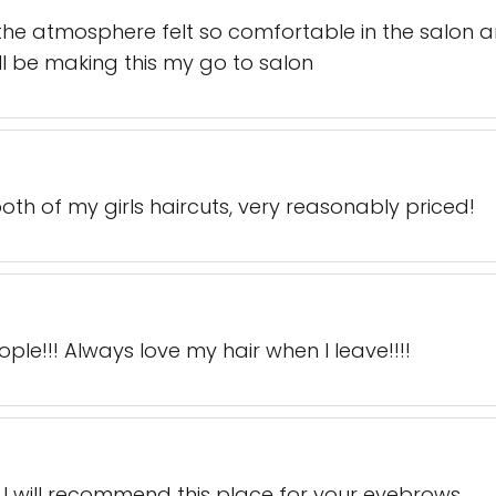
the atmosphere felt so comfortable in the salon 
ll be making this my go to salon
both of my girls haircuts, very reasonably priced!
le!!! Always love my hair when I leave!!!!
st I will recommend this place for your eyebrows