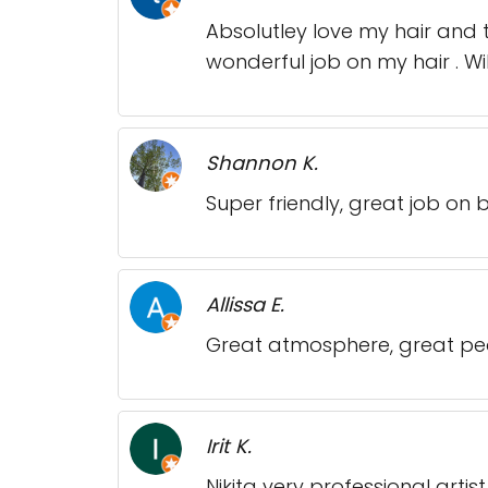
Absolutley love my hair and 
wonderful job on my hair . Wi
Shannon K.
Super friendly, great job on 
Allissa E.
Great atmosphere, great peop
Irit K.
Nikita very professional arti