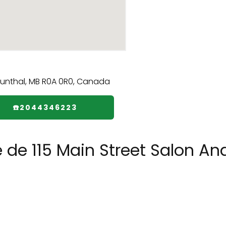
☎️2044346223
e de 115 Main Street Salon An