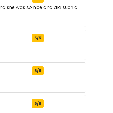
and she was so nice and did such a
5/5
5/5
5/5