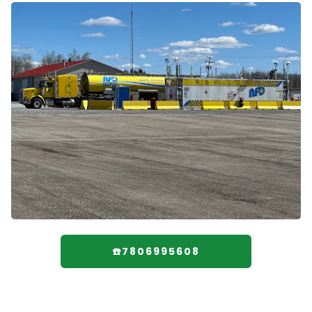
☎️7806995608