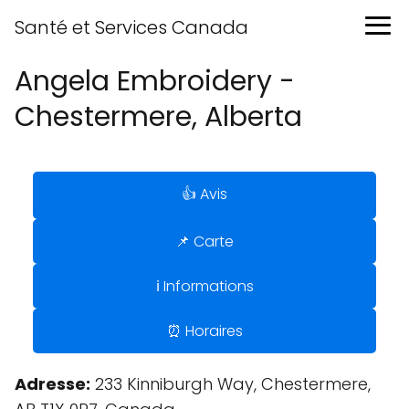
Santé et Services Canada
Angela Embroidery -
Chestermere, Alberta
👍 Avis
📌 Carte
ℹ️ Informations
⏰ Horaires
Adresse:
233 Kinniburgh Way, Chestermere,