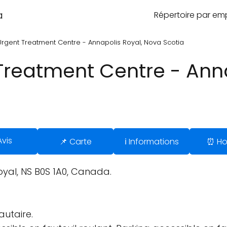
a
Répertoire par e
Urgent Treatment Centre - Annapolis Royal, Nova Scotia
Treatment Centre - Anna
Avis
📌 Carte
ℹ️ Informations
⏰ Ho
oyal, NS B0S 1A0, Canada.
utaire.