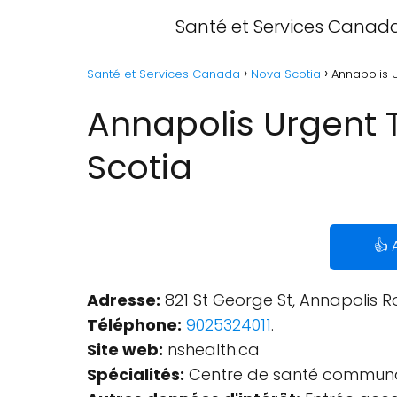
Santé et Services Canad
Santé et Services Canada
Nova Scotia
Annapolis 
Annapolis Urgent 
Scotia
👍 
Adresse:
821 St George St, Annapolis R
Téléphone:
9025324011
.
Site web:
nshealth.ca
Spécialités:
Centre de santé communa