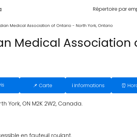
a
Répertoire par e
an Medical Association of Ontario - North York, Ontario
 Medical Association o
is
📌 Carte
ℹ️ Informations
⏰ Hora
rth York, ON M2K 2W2, Canada.
ssible en fauteuil roulant.