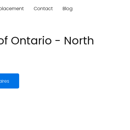
mplacement
Contact
Blog
f Ontario - North
ires