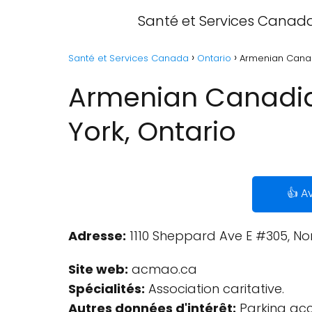
Santé et Services Canad
Santé et Services Canada
Ontario
Armenian Canadi
Armenian Canadian
York, Ontario
👍 Av
Adresse:
1110 Sheppard Ave E #305, No
Site web:
acmao.ca
Spécialités:
Association caritative.
Autres données d'intérêt:
Parking acce