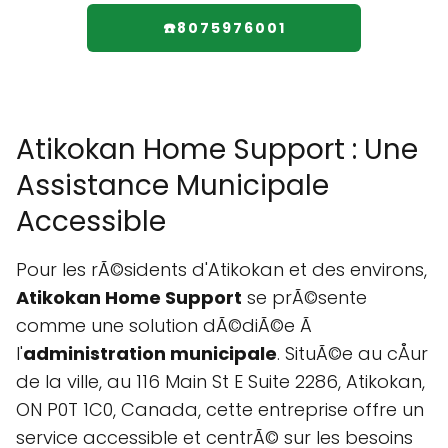
☎️8075976001
Atikokan Home Support : Une
Assistance Municipale
Accessible
Pour les rÃ©sidents d'Atikokan et des environs,
Atikokan Home Support
se prÃ©sente
comme une solution dÃ©diÃ©e Ã
l'
administration municipale
. SituÃ©e au cÅur
de la ville, au 116 Main St E Suite 2286, Atikokan,
ON P0T 1C0, Canada, cette entreprise offre un
service accessible et centrÃ© sur les besoins