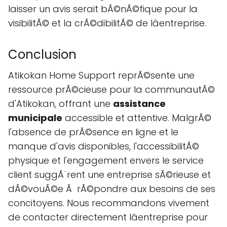
laisser un avis serait bÃ©nÃ©fique pour la
visibilitÃ© et la crÃ©dibilitÃ© de lâentreprise.
Conclusion
Atikokan Home Support reprÃ©sente une
ressource prÃ©cieuse pour la communautÃ©
d'Atikokan, offrant une
assistance
municipale
accessible et attentive. MalgrÃ©
l'absence de prÃ©sence en ligne et le
manque d'avis disponibles, l'accessibilitÃ©
physique et l'engagement envers le service
client suggÃ¨rent une entreprise sÃ©rieuse et
dÃ©vouÃ©e Ã rÃ©pondre aux besoins de ses
concitoyens. Nous recommandons vivement
de contacter directement lâentreprise pour