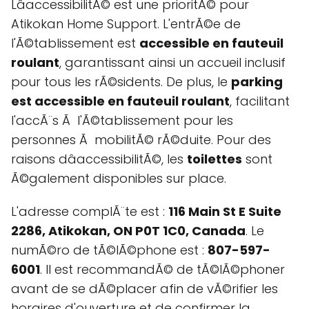
LâaccessibilitÃ© est une prioritÃ© pour
Atikokan Home Support. L'entrÃ©e de
l'Ã©tablissement est
accessible en fauteuil
roulant
, garantissant ainsi un accueil inclusif
pour tous les rÃ©sidents. De plus, le
parking
est accessible en fauteuil roulant
, facilitant
l'accÃ¨s Ã l'Ã©tablissement pour les
personnes Ã mobilitÃ© rÃ©duite. Pour des
raisons dâaccessibilitÃ©, les
toilettes
sont
Ã©galement disponibles sur place.
L'adresse complÃ¨te est :
116 Main St E Suite
2286, Atikokan, ON P0T 1C0, Canada
. Le
numÃ©ro de tÃ©lÃ©phone est :
807-597-
6001
. Il est recommandÃ© de tÃ©lÃ©phoner
avant de se dÃ©placer afin de vÃ©rifier les
horaires d'ouverture et de confirmer la