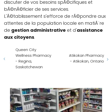
discuter de vos besoins spÃ©cifiques et
bÃ©nÃ©ficier de ses services.
L'Ã©tablissement s'efforce de rÃ©pondre aux
attentes de la population locale en matiÃ¨re
de
gestion administrative
et d'
assistance
aux citoyens
.
Queen City
Wellness Pharmacy
Atikokan Pharmacy
- Regina,
- Atikokan, Ontario
Saskatchewan