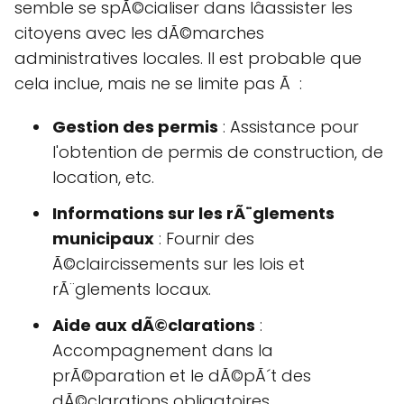
semble se spÃ©cialiser dans lâassister les
citoyens avec les dÃ©marches
administratives locales. Il est probable que
cela inclue, mais ne se limite pas Ã :
Gestion des permis
: Assistance pour
l'obtention de permis de construction, de
location, etc.
Informations sur les rÃ¨glements
municipaux
: Fournir des
Ã©claircissements sur les lois et
rÃ¨glements locaux.
Aide aux dÃ©clarations
:
Accompagnement dans la
prÃ©paration et le dÃ©pÃ´t des
dÃ©clarations obligatoires.