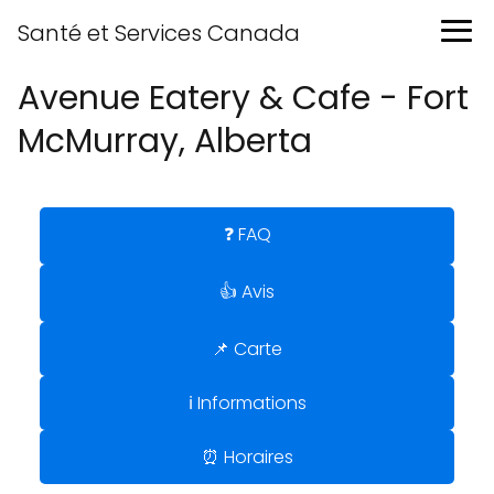
Santé et Services Canada
Avenue Eatery & Cafe - Fort
McMurray, Alberta
❓ FAQ
👍 Avis
📌 Carte
ℹ️ Informations
⏰ Horaires