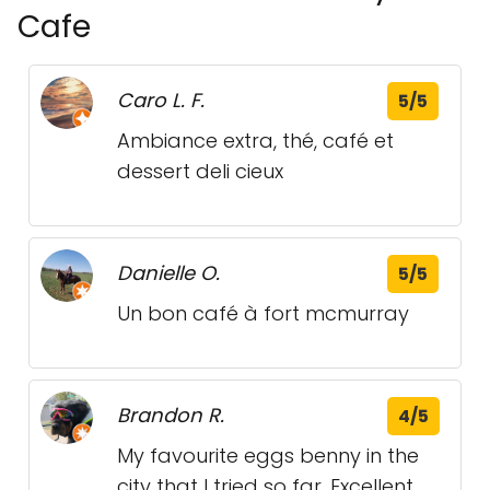
Cafe
Caro L. F.
5/5
Ambiance extra, thé, café et
dessert deli cieux
Danielle O.
5/5
Un bon café à fort mcmurray
Brandon R.
4/5
My favourite eggs benny in the
city that I tried so far. Excellent