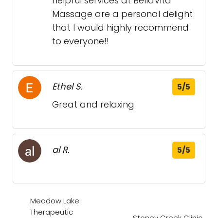
helpful services at BellaVita
Massage are a personal delight
that I would highly recommend
to everyone!!
Ethel S.
5/5
Great and relaxing
al R.
5/5
Meadow Lake
Therapeutic
Stoney Creek Clinic