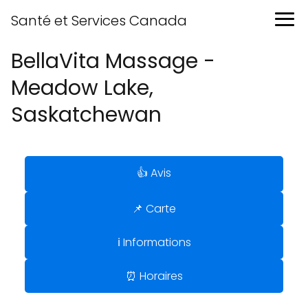
Santé et Services Canada
BellaVita Massage -
Meadow Lake,
Saskatchewan
👍 Avis
📌 Carte
ℹ️ Informations
⏰ Horaires