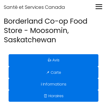
Santé et Services Canada
Borderland Co-op Food
Store - Moosomin,
Saskatchewan
👍 Avis
📌 Carte
ℹ️ Informations
⏰ Horaires