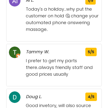
Al L.
1/5
Today's a holiday...why put the
customer on hold 🤔 change your
automated phone answering
massage..
Tammy W.
5/5
I prefer to get my parts
there..always friendly staff and
good prices usually
Doug L.
4/5
Good invetory, will also source