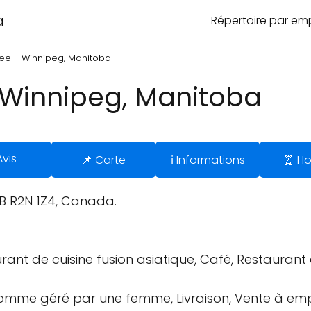
a
Répertoire par e
ee - Winnipeg, Manitoba
 Winnipeg, Manitoba
Avis
📌 Carte
ℹ️ Informations
⏰ Ho
MB R2N 1Z4, Canada.
ant de cuisine fusion asiatique, Café, Restaurant 
 comme géré par une femme, Livraison, Vente à emp