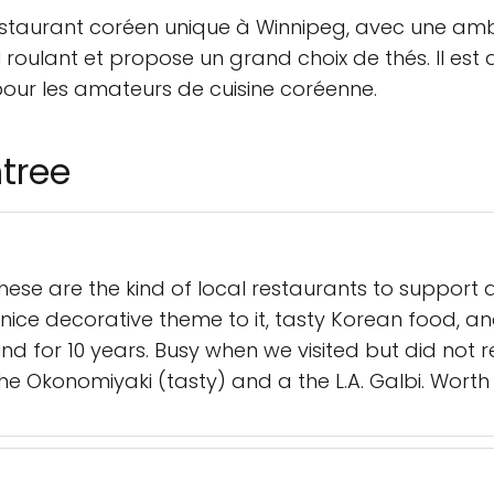
estaurant coréen unique à Winnipeg, avec une ambi
l roulant et propose un grand choix de thés. Il est
pour les amateurs de cuisine coréenne.
tree
. These are the kind of local restaurants to suppor
ice decorative theme to it, tasty Korean food, and
d for 10 years. Busy when we visited but did not r
e Okonomiyaki (tasty) and a the L.A. Galbi. Worth gi