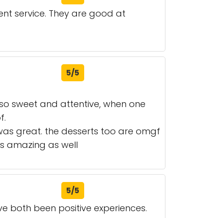
ent service. They are good at
5/5
e so sweet and attentive, when one
f.
 was great. the desserts too are omgf
tes amazing as well
5/5
e both been positive experiences.