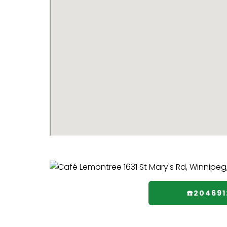
☎️20469