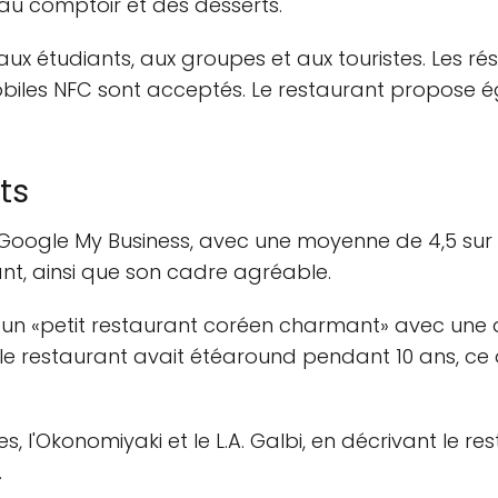
au comptoir et des desserts.
aux étudiants, aux groupes et aux touristes. Les ré
mobiles NFC sont acceptés. Le restaurant propose 
ts
Google My Business, avec une moyenne de 4,5 sur 5
t, ainsi que son cadre agréable.
 un «petit restaurant coréen charmant» avec une 
le restaurant avait étéaround pendant 10 ans, ce q
es, l'Okonomiyaki et le L.A. Galbi, en décrivant l
.