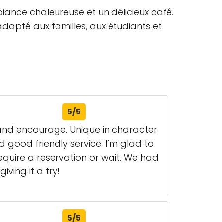
ance chaleureuse et un délicieux café.
 adapté aux familles, aux étudiants et
5/5
t and encourage. Unique in character
 good friendly service. I’m glad to
equire a reservation or wait. We had
ving it a try!
5/5