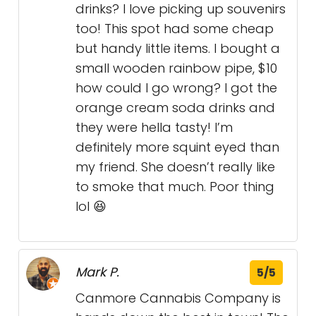
drinks? I love picking up souvenirs
too! This spot had some cheap
but handy little items. I bought a
small wooden rainbow pipe, $10
how could I go wrong? I got the
orange cream soda drinks and
they were hella tasty! I’m
definitely more squint eyed than
my friend. She doesn’t really like
to smoke that much. Poor thing
lol 😆
Mark P.
5/5
Canmore Cannabis Company is