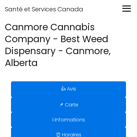
Santé et Services Canada
Canmore Cannabis
Company - Best Weed
Dispensary - Canmore,
Alberta
👍 Avis
📌 Carte
ℹ️ Informations
⏰ Horaires