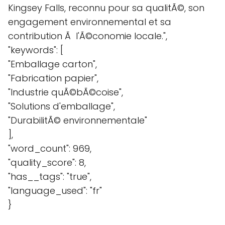
Kingsey Falls, reconnu pour sa qualitÃ©, son
engagement environnemental et sa
contribution Ã l'Ã©conomie locale.",
"keywords": [
"Emballage carton",
"Fabrication papier",
"Industrie quÃ©bÃ©coise",
"Solutions d'emballage",
"DurabilitÃ© environnementale"
],
"word_count": 969,
"quality_score": 8,
"has__tags": "true",
"language_used": "fr"
}