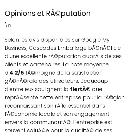
Opinions et RÃ©putation
\n
Selon les avis disponibles sur Google My
Business, Cascades Emballage bÃ©nÃ©ficie
d'une excellente rÃ©putation auprÃ¨s de ses
clients et partenaires. La note moyenne
d'
4.2/5
tÃ©moigne de la satisfaction
gÃ©nÃ©rale des utilisateurs. Beaucoup
d'entre eux soulignent la
fiertÃ©
que
reprÃ©sente cette entreprise pour la rÃ©gion,
reconnaissant son rÃ´le essentiel dans
l'Ã©conomie locale et son engagement
envers la communautÃ©. L'entreprise est
souvent saluÃ©e pour la qualitÃ© de ses