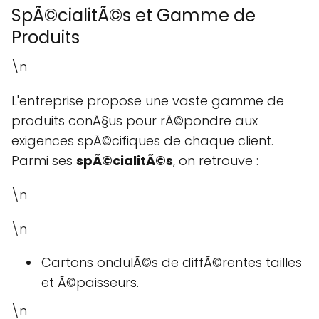
SpÃ©cialitÃ©s et Gamme de
Produits
\n
L'entreprise propose une vaste gamme de
produits conÃ§us pour rÃ©pondre aux
exigences spÃ©cifiques de chaque client.
Parmi ses
spÃ©cialitÃ©s
, on retrouve :
\n
\n
Cartons ondulÃ©s de diffÃ©rentes tailles
et Ã©paisseurs.
\n