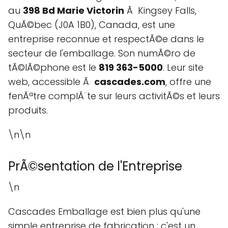
au
398 Bd Marie Victorin
Ã Kingsey Falls,
QuÃ©bec (J0A 1B0), Canada, est une
entreprise reconnue et respectÃ©e dans le
secteur de l'emballage. Son numÃ©ro de
tÃ©lÃ©phone est le
819 363-5000
. Leur site
web, accessible Ã
cascades.com
, offre une
fenÃªtre complÃ¨te sur leurs activitÃ©s et leurs
produits.
\n\n
PrÃ©sentation de l'Entreprise
\n
Cascades Emballage est bien plus qu'une
simple entreprise de fabrication ; c'est un