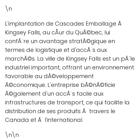
\n
L'implantation de Cascades Emballage Ã
Kingsey Falls, au cÅur du QuÃ©bec, lui
confÃ¨re un avantage stratÃ©gique en
termes de logistique et d'accÃ¨s aux
marchÃ©s. La ville de Kingsey Falls est un pÃ´le
industriel important, offrant un environnement
favorable au dÃ©veloppement
Ã©conomique. L'entreprise bÃ©nÃ©ficie
Ã©galement d'un accÃ¨s facile aux
infrastructures de transport, ce qui facilite la
distribution de ses produits Ã travers le
Canada et Ã l'international.
\n\n