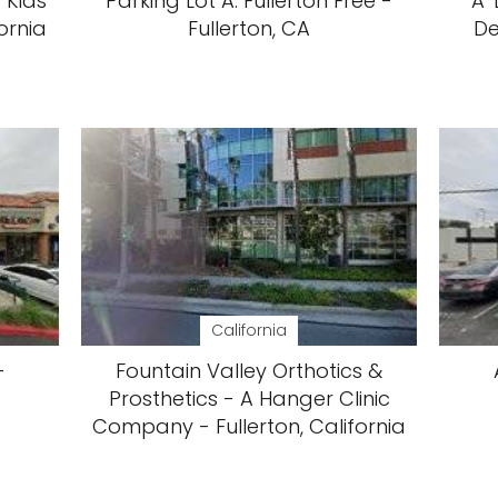
 Kids
Parking Lot A: Fullerton Free -
A'
fornia
Fullerton, CA
De
California
-
Fountain Valley Orthotics &
Prosthetics - A Hanger Clinic
Company - Fullerton, California