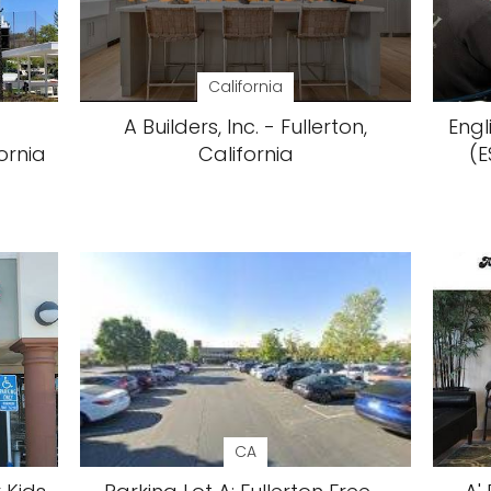
California
A Builders, Inc. - Fullerton,
Eng
ornia
California
(E
CA