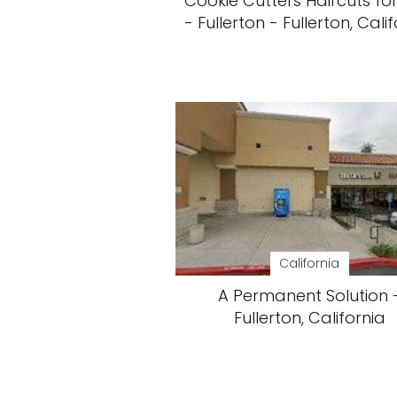
Cookie Cutters Haircuts for
- Fullerton - Fullerton, Cali
California
A Permanent Solution 
Fullerton, California