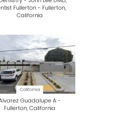
 Dentistry - John Lee DMD,
ntist Fullerton - Fullerton,
California
California
Alvarez Guadalupe A -
Fullerton, California