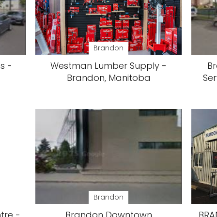
Brandon
s -
Westman Lumber Supply -
B
Brandon, Manitoba
Ser
Brandon
tre -
Brandon Downtown
BRA