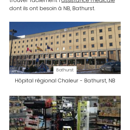
trouver facilement l’
assistance médicale
dont ils ont besoin à NB, Bathurst.
Bathurst
Hôpital régional Chaleur - Bathurst, NB