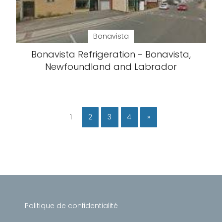
Bonavista
Bonavista Refrigeration - Bonavista,
Newfoundland and Labrador
1
2
3
4
»
Politique de confidentialité