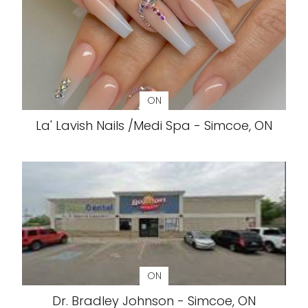
ON
La' Lavish Nails /Medi Spa - Simcoe, ON
ON
Dr. Bradley Johnson - Simcoe, ON