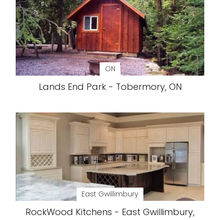
ON
Lands End Park - Tobermory, ON
East Gwillimbury
RockWood Kitchens - East Gwillimbury,