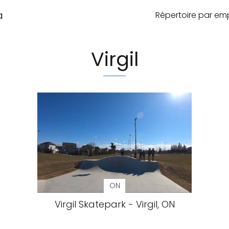
a
Répertoire par e
Virgil
ON
Virgil Skatepark - Virgil, ON