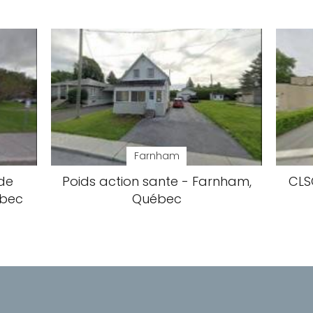
Farnham
de
Poids action sante - Farnham,
CLS
ébec
Québec