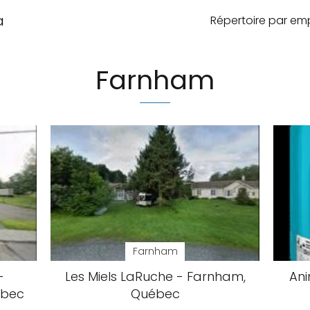
a
Répertoire par e
Farnham
Farnham
-
Les Miels LaRuche - Farnham,
Ani
ébec
Québec