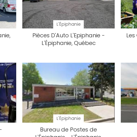
L'Épiphanie
nie,
Pièces D'Auto L'Epiphanie -
Les 
L'Épiphanie, Québec
L'Épiphanie
-
Bureau de Postes de