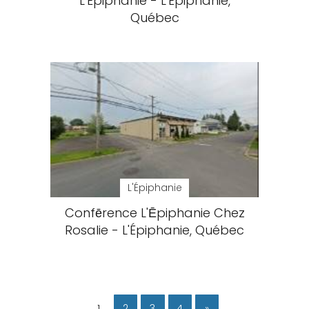
L'Épiphanie - L'Épiphanie,
Québec
L'Épiphanie
Confērence L'Ēpiphanie Chez
Rosalie - L'Épiphanie, Québec
1
2
3
4
»