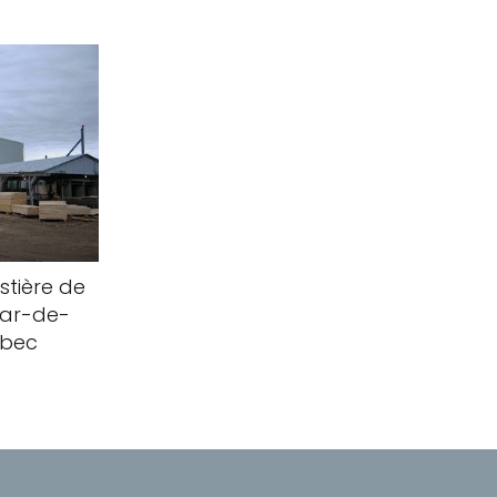
stière de
zéar-de-
ébec