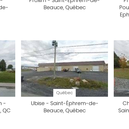
t-
Proxim - Saint-Éphrem-de-
Pr
de-
Beauce, Québec
Pou
Eph
Québec
m -
Ubise - Saint-Éphrem-de-
Ch
, QC
Beauce, Québec
Sai