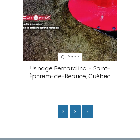
Québec
Usinage Bernard inc. - Saint-
Éphrem-de-Beauce, Québec
1
2
3
»