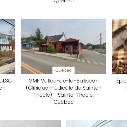
Québec
Québec
 CLSC
GMF Vallée-de-la-Batiscan
Épic
e-
(Clinique médicale de Sainte-
Thècle) - Sainte-Thècle,
Québec