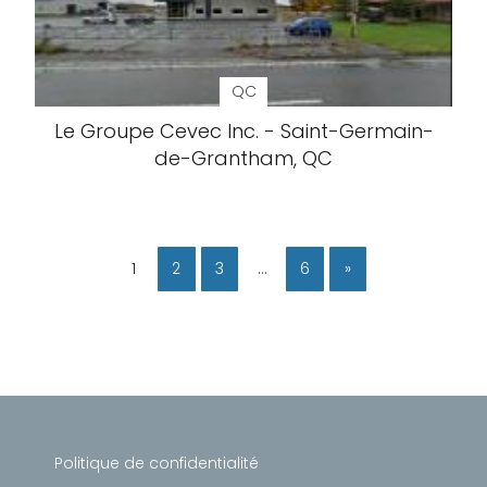
QC
Le Groupe Cevec Inc. - Saint-Germain-
de-Grantham, QC
1
2
3
…
6
»
Politique de confidentialité