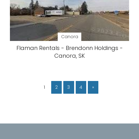
Canora
Flaman Rentals - Brendonn Holdings -
Canora, SK
1
2
3
4
»