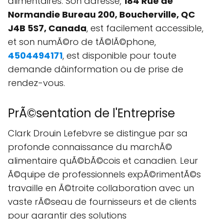
alimentaires. Son adresse,
184 Rue de
Normandie Bureau 200, Boucherville, QC
J4B 5S7, Canada
, est facilement accessible,
et son numÃ©ro de tÃ©lÃ©phone,
4504494171
, est disponible pour toute
demande dâinformation ou de prise de
rendez-vous.
PrÃ©sentation de l'Entreprise
Clark Drouin Lefebvre se distingue par sa
profonde connaissance du marchÃ©
alimentaire quÃ©bÃ©cois et canadien. Leur
Ã©quipe de professionnels expÃ©rimentÃ©s
travaille en Ã©troite collaboration avec un
vaste rÃ©seau de fournisseurs et de clients
pour garantir des solutions