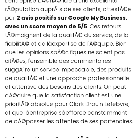
L'entreprise bÃ©nÃ©ficie d'une excellente
rÃ©putation auprÃ¨s de ses clients, attestÃ©e
par
2 avis positifs sur Google My Business,
avec un score moyen de 5/5
. Ces retours
tÃ©moignent de la qualitÃ© du service, de la
fiabilitÃ© et de lâexpertise de l'Ã©quipe. Bien
que les opinions spÃ©cifiques ne soient pas
citÃ©es, l'ensemble des commentaires
suggÃ¨re un service impeccable, des produits
de qualitÃ© et une approche professionnelle
et attentive des besoins des clients. On peut
dÃ©duire que la satisfaction client est une
prioritÃ© absolue pour Clark Drouin Lefebvre,
et que lâentreprise sâefforce constamment
de dÃ©passer les attentes de ses partenaires.