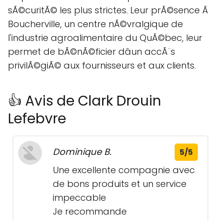
sÃ©curitÃ© les plus strictes. Leur prÃ©sence Ã
Boucherville, un centre nÃ©vralgique de
l'industrie agroalimentaire du QuÃ©bec, leur
permet de bÃ©nÃ©ficier dâun accÃ¨s
privilÃ©giÃ© aux fournisseurs et aux clients.
👍 Avis de Clark Drouin
Lefebvre
Dominique B.
5/5
Une excellente compagnie avec
de bons produits et un service
impeccable
Je recommande