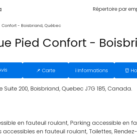
a
Répertoire par e
d Confort - Boisbriand, Québec
ue Pied Confort - Boisb
Avis
📌 Carte
ℹ️ Informations
⏰ Ho
Suite 200, Boisbriand, Quebec J7G 1B5, Canada.
sible en fauteuil roulant, Parking accessible en fau
tes accessibles en fauteuil roulant, Toilettes, Ren