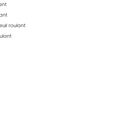
ant
lant
euil roulant
oulant