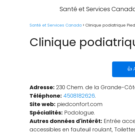
Santé et Services Canad
Santé et Services Canada
Clinique podiatrique Pie
Clinique podiatriq
👍 
Adresse:
230 Chem. de la Grande-Côte 
Téléphone:
4508182626
.
Site web:
piedconfort.com
Spécialités:
Podologue.
Autres données d'intérêt:
Entrée acces
accessibles en fauteuil roulant, Toilet