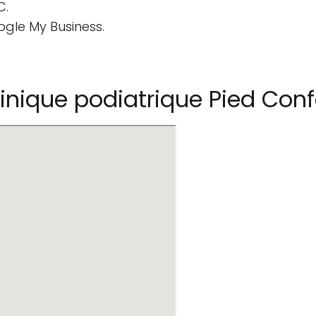
C.
ogle My Business.
nique podiatrique Pied Conf