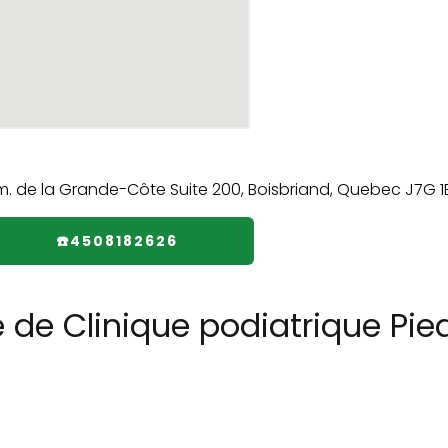
☎️4508182626
 de Clinique podiatrique Pie