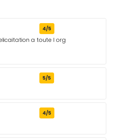
4/5
icaitation a toute l org
5/5
4/5