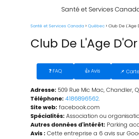
Santé et Services Canad
Santé et Services Canada
Québec
Club De L'Age 
Club De L'Age D'O
❓ FAQ
👍 Avis
📌 Cart
Adresse:
509 Rue Mic Mac, Chandler, 
Téléphone:
4186896562
.
Site web:
facebook.com
Spécialités:
Association ou organisatio
Autres données d'intérêt:
Parking acce
Avis :
Cette entreprise a 6 avis sur Goo