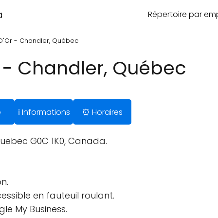
a
Répertoire par e
D'Or - Chandler, Québec
r - Chandler, Québec
e
ℹ️ Informations
⏰ Horaires
Quebec G0C 1K0, Canada.
n.
ssible en fauteuil roulant.
gle My Business.