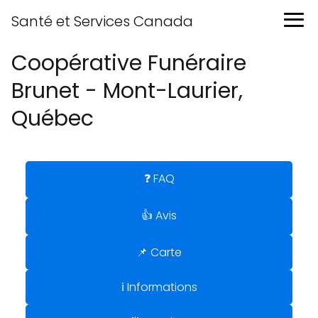
Santé et Services Canada
Coopérative Funéraire
Brunet - Mont-Laurier,
Québec
❓ FAQ
👍 Avis
📌 Carte
ℹ️ Informations