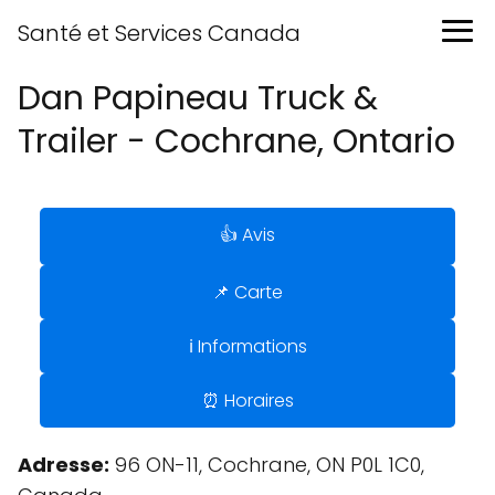
Santé et Services Canada
Dan Papineau Truck &
Trailer - Cochrane, Ontario
👍 Avis
📌 Carte
ℹ️ Informations
⏰ Horaires
Adresse:
96 ON-11, Cochrane, ON P0L 1C0,