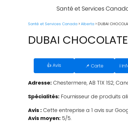
Santé et Services Canad
Santé et Services Canada
Alberta
DUBAI CHOCOLAT
DUBAI CHOCOLATE 
👍 Avis
📌 Carte
ℹ️ I
Adresse:
Chestermere, AB T1X 1S2, Can
Spécialités:
Fournisseur de produits al
Avis :
Cette entreprise a 1 avis sur Goog
Avis moyen:
5/5.