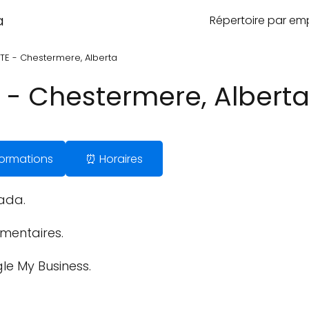
a
Répertoire par e
E - Chestermere, Alberta
- Chestermere, Albert
nformations
⏰ Horaires
ada.
imentaires.
le My Business.