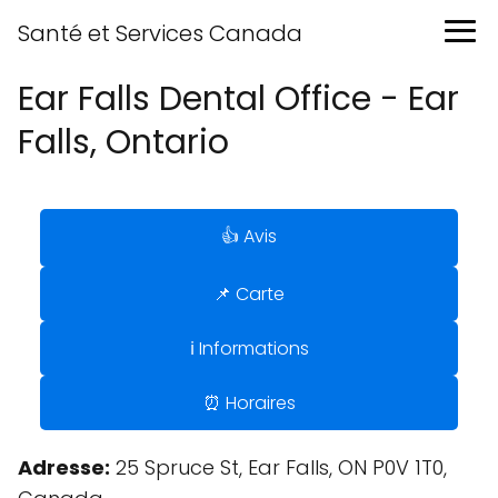
Santé et Services Canada
Ear Falls Dental Office - Ear
Falls, Ontario
👍 Avis
📌 Carte
ℹ️ Informations
⏰ Horaires
Adresse:
25 Spruce St, Ear Falls, ON P0V 1T0,