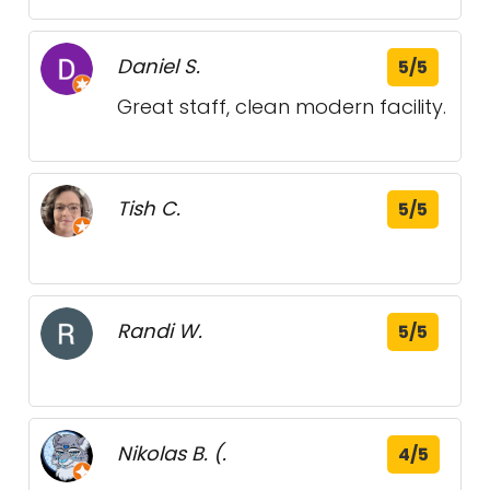
Daniel S.
5/5
Great staff, clean modern facility.
Tish C.
5/5
Randi W.
5/5
Nikolas B. (.
4/5