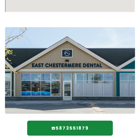
☎️5873551879