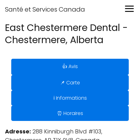
Santé et Services Canada
East Chestermere Dental -
Chestermere, Alberta
👍 Avis
📌 Carte
ℹ️ Informations
⏰ Horaires
Adresse:
288 Kinniburgh Blvd #103,