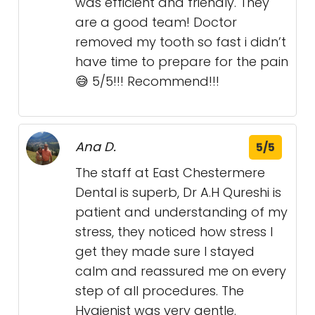
was efficient and friendly. They
are a good team! Doctor
removed my tooth so fast i didn’t
have time to prepare for the pain
😅 5/5!!! Recommend!!!
Ana D.
5/5
The staff at East Chestermere
Dental is superb, Dr A.H Qureshi is
patient and understanding of my
stress, they noticed how stress I
get they made sure I stayed
calm and reassured me on every
step of all procedures. The
Hygienist was very gentle.