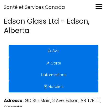
Santé et Services Canada
Edson Glass Ltd - Edson,
Alberta
👍 Avis
📌 Carte
ℹ️ Informations
⏰ Horaires
Adresse:
GD Stn Main, 3 Ave, Edson, AB T7E 1T1,