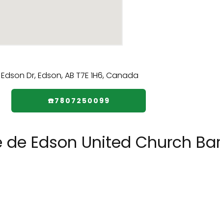
☎️7807250099
e de Edson United Church Ba