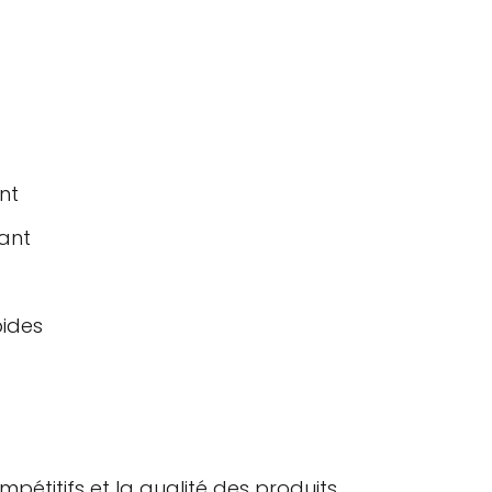
nt
lant
pides
mpétitifs et la qualité des produits.