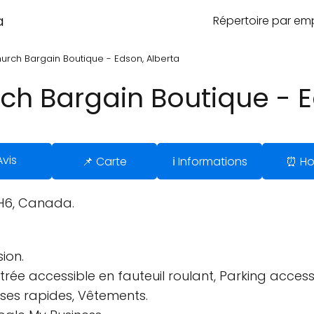
a
Répertoire par e
urch Bargain Boutique - Edson, Alberta
ch Bargain Boutique - E
Avis
📌 Carte
ℹ️ Informations
⏰ Ho
1H6, Canada.
ion.
ntrée accessible en fauteuil roulant, Parking accessi
urses rapides, Vêtements.