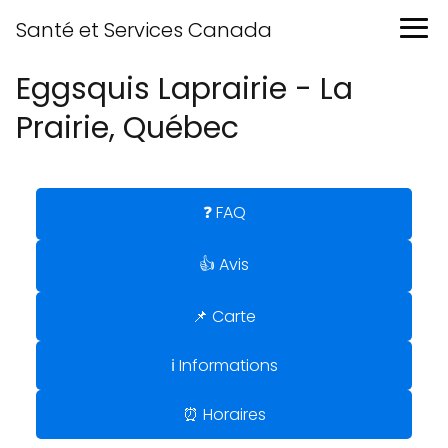
Santé et Services Canada
Eggsquis Laprairie - La
Prairie, Québec
❓ FAQ
👍 Avis
📌 Carte
ℹ️ Informations
⏰ Horaires