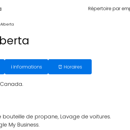
a
Répertoire par e
 Alberta
lberta
ℹ️ Informations
⏰ Horaires
, Canada.
bouteille de propane, Lavage de voitures.
gle My Business.