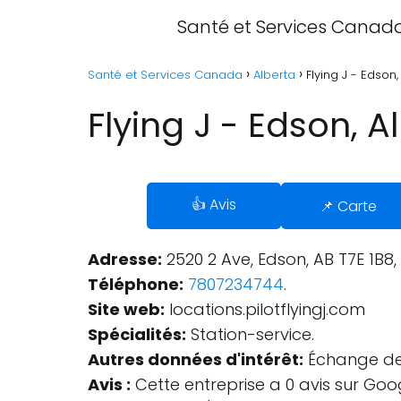
Santé et Services Canad
Santé et Services Canada
Alberta
Flying J - Edson,
Flying J - Edson, A
👍 Avis
📌 Carte
Adresse:
2520 2 Ave, Edson, AB T7E 1B8
Téléphone:
7807234744
.
Site web:
locations.pilotflyingj.com
Spécialités:
Station-service.
Autres données d'intérêt:
Échange de 
Avis :
Cette entreprise a 0 avis sur Goo