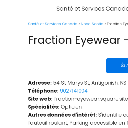
Santé et Services Canad
Santé et Services Canada
Nova Scotia
Fraction Ey
Fraction Eyewear -
👍 
Adresse:
54 St Marys St, Antigonish, N
Téléphone:
9027141004
.
Site web:
fraction-eyewear.square.site
Spécialités:
Opticien.
Autres données d'intérêt:
S'identifie
fauteuil roulant, Parking accessible en 