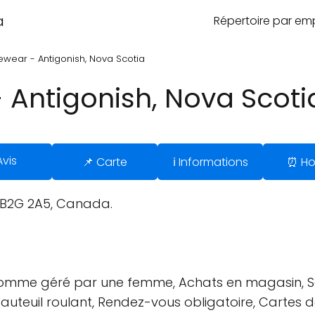
a
Répertoire par e
ewear - Antigonish, Nova Scotia
 Antigonish, Nova Scoti
Avis
📌 Carte
ℹ️ Informations
⏰ Ho
S B2G 2A5, Canada.
 comme géré par une femme, Achats en magasin, Ser
fauteuil roulant, Rendez-vous obligatoire, Cartes d