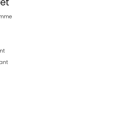
rêt
femme
nt
lant