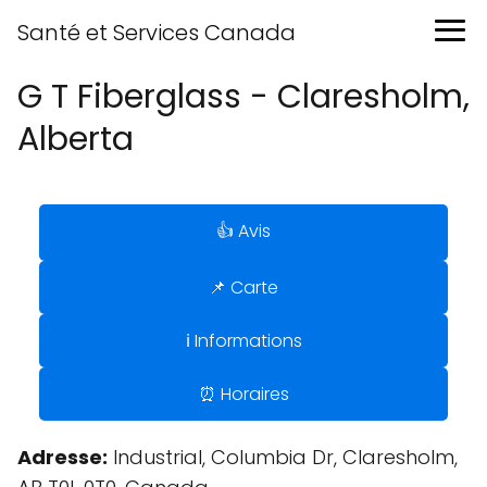
Santé et Services Canada
G T Fiberglass - Claresholm,
Alberta
👍 Avis
📌 Carte
ℹ️ Informations
⏰ Horaires
Adresse:
Industrial, Columbia Dr, Claresholm,