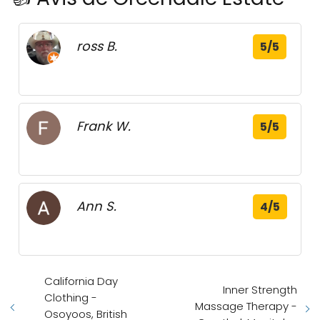
ross B.
5/5
Frank W.
5/5
Ann S.
4/5
California Day
Inner Strength
Clothing -
Massage Therapy -
Osoyoos, British