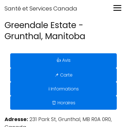
Santé et Services Canada
Greendale Estate -
Grunthal, Manitoba
👍 Avis
📌 Carte
ℹ️ Informations
⏰ Horaires
Adresse:
231 Park St, Grunthal, MB R0A 0R0,