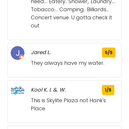
need.... Eatery.. Shower,. Laundry....
Tobacco.... Camping.. Billiards...
Concert venue. U gotta check it
out
Jared L.
5/5
They always have my water.
Kool K. I. &. W.
1/5
This is Skylite Plaza not Hank's
Place