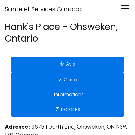
Santé et Services Canada
Hank's Place - Ohsweken,
Ontario
👍 Avis
📌 Carte
ℹ️ Informations
⏰ Horaires
Adresse:
3675 Fourth Line, Ohsweken, ON N3W