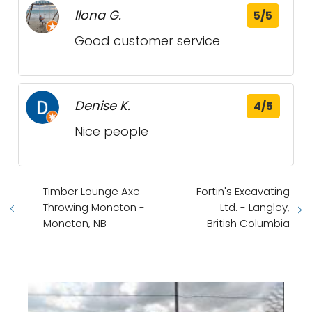
Ilona G.
5/5
Good customer service
Denise K.
4/5
Nice people
Timber Lounge Axe
Fortin's Excavating
Throwing Moncton -
Ltd. - Langley,
Moncton, NB
British Columbia