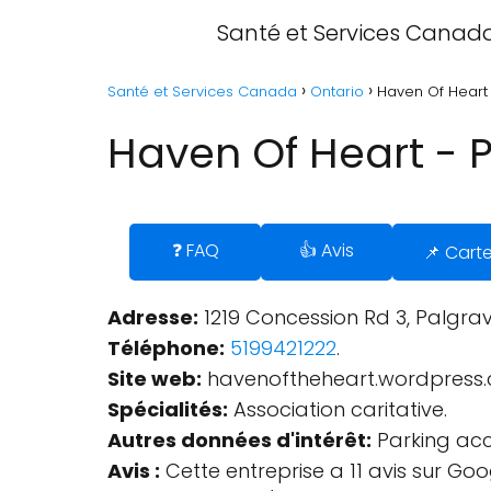
Santé et Services Canad
Santé et Services Canada
Ontario
Haven Of Heart 
Haven Of Heart - P
❓ FAQ
👍 Avis
📌 Cart
Adresse:
1219 Concession Rd 3, Palgrav
Téléphone:
5199421222
.
Site web:
havenoftheheart.wordpress
Spécialités:
Association caritative.
Autres données d'intérêt:
Parking acce
Avis :
Cette entreprise a 11 avis sur Goo