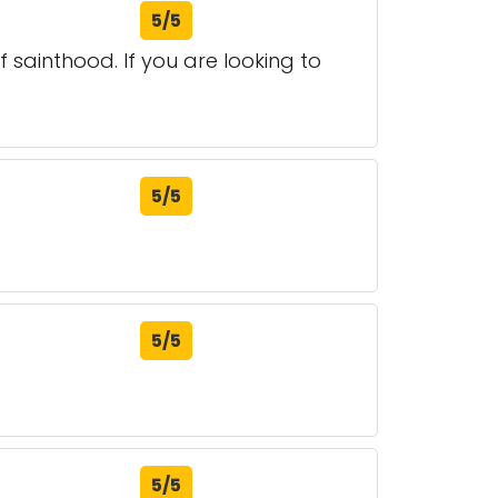
5/5
 sainthood. If you are looking to
5/5
5/5
5/5