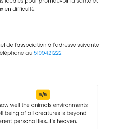
 locales pour promouvoir la santé et
 en difficulté.
iel de l'association à l'adresse suivante
 téléphone au
5199421222
.
5/5
 how well the animals environments
ll being of all creatures is beyond
rent personalities…it’s heaven.