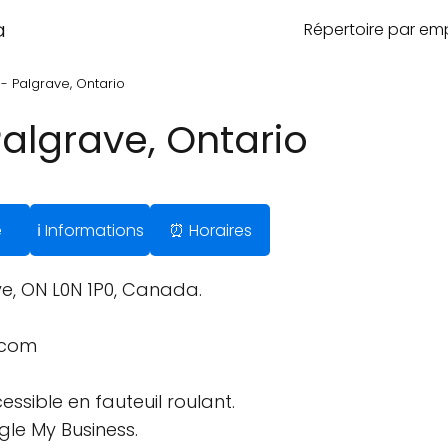
a
Répertoire par e
- Palgrave, Ontario
algrave, Ontario
e
ℹ️ Informations
⏰ Horaires
e, ON L0N 1P0, Canada.
.com
ssible en fauteuil roulant.
gle My Business.