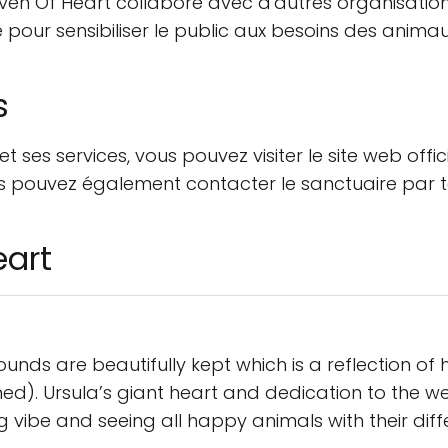
 Of Heart collabore avec d'autres organisations
 pour sensibiliser le public aux besoins des animaux
s
 ses services, vous pouvez visiter le site web offic
us pouvez également contacter le sanctuaire par
eart
unds are beautifully kept which is a reflection of
ed). Ursula’s giant heart and dedication to the we
g vibe and seeing all happy animals with their diffe