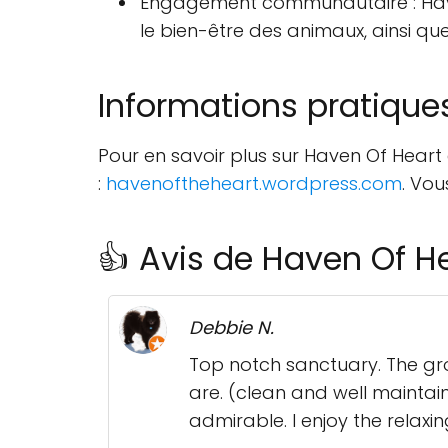
Engagement communautaire : Haven
le bien-être des animaux, ainsi que
Informations pratique
Pour en savoir plus sur Haven Of Heart et
:
havenoftheheart.wordpress.com
. Vo
👍 Avis de Haven Of H
Debbie N.
Top notch sanctuary. The gro
are. (clean and well maintain
admirable. I enjoy the relaxin