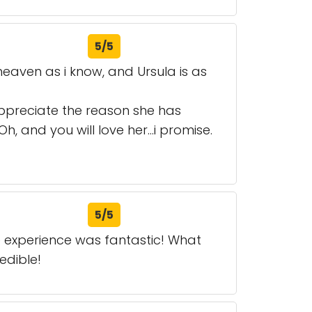
5/5
 heaven as i know, and Ursula is as
 appreciate the reason she has
h, and you will love her...i promise.
5/5
 experience was fantastic! What
edible!