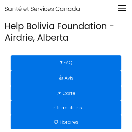
Santé et Services Canada
Help Bolivia Foundation -
Airdrie, Alberta
❓ FAQ
👍 Avis
📌 Carte
ℹ️ Informations
⏰ Horaires