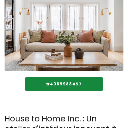
☎️4389988457
House to Home Inc. : Un