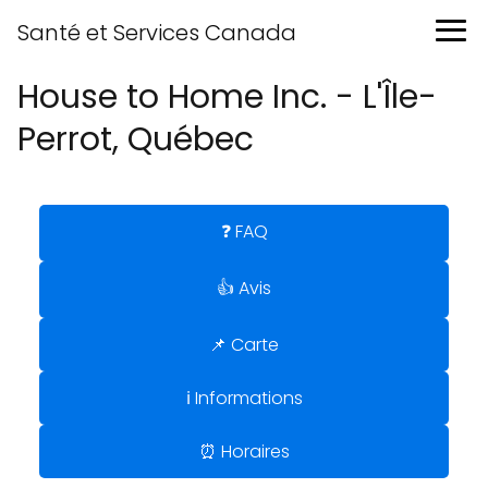
Santé et Services Canada
House to Home Inc. - L'Île-
Perrot, Québec
❓ FAQ
👍 Avis
📌 Carte
ℹ️ Informations
⏰ Horaires