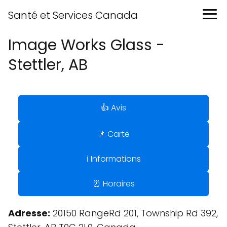
Santé et Services Canada
Image Works Glass -
Stettler, AB
👍 Avis
📌 Carte
ℹ️ Informations
⏰ Horaires
Adresse:
20150 RangeRd 201, Township Rd 392,