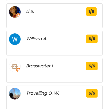
Li S.
1/5
William A.
5/5
Brasswater I.
5/5
Travelling O. W.
5/5