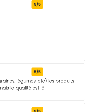
5/5
5/5
graines, légumes, etc) les produits
is la qualité est là.
5/5