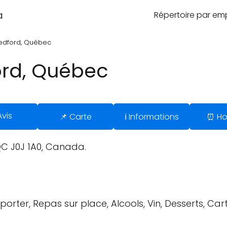
a
Répertoire par e
Bedford, Québec
ord, Québec
Avis
📌 Carte
ℹ️ Informations
⏰ Ho
 QC J0J 1A0, Canada.
rter, Repas sur place, Alcools, Vin, Desserts, Car