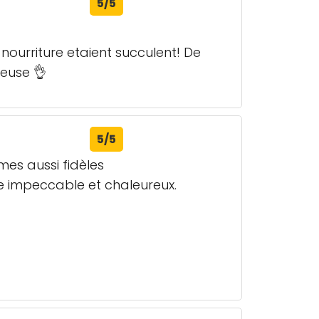
5/5
nourriture etaient succulent! De
veuse 👌
5/5
mes aussi fidèles
ce impeccable et chaleureux.