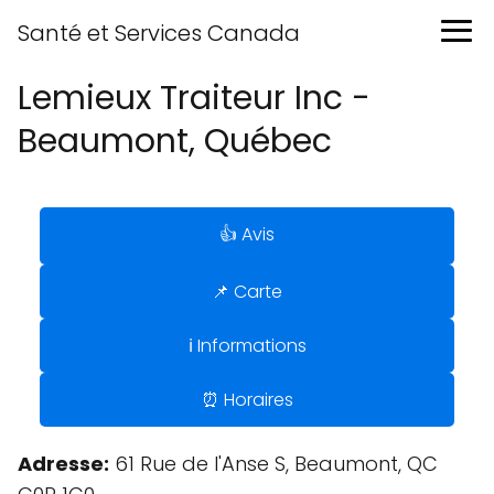
Santé et Services Canada
Lemieux Traiteur Inc -
Beaumont, Québec
👍 Avis
📌 Carte
ℹ️ Informations
⏰ Horaires
Adresse:
61 Rue de l'Anse S, Beaumont, QC