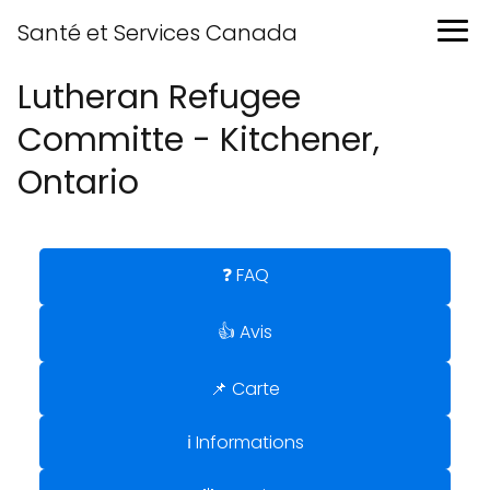
Santé et Services Canada
Lutheran Refugee
Committe - Kitchener,
Ontario
❓ FAQ
👍 Avis
📌 Carte
ℹ️ Informations